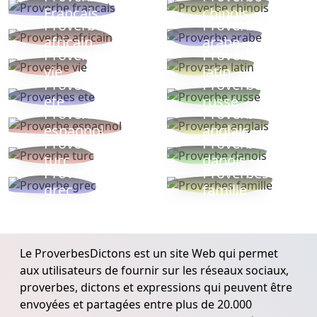
Français
chinois
Proverbe
Proverbe
africain
arabe
Proverbe
Proverbe
vie
latin
Proverbes
Proverbe
ete
russe
Proverbe
Proverbe
espagnol
anglais
Proverbe
Proverbe
turc
danois
Proverbe
Proverbes
grec
famille
Le ProverbesDictons est un site Web qui permet
aux utilisateurs de fournir sur les réseaux sociaux,
proverbes, dictons et expressions qui peuvent être
envoyées et partagées entre plus de 20.000