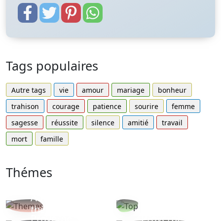
Tags populaires
Autre tags
vie
amour
mariage
bonheur
trahison
courage
patience
sourire
femme
sagesse
réussite
silence
amitié
travail
mort
famille
Thémes
Autres
Proverbes
thèmes
populaires
Proverbe
Proverbe