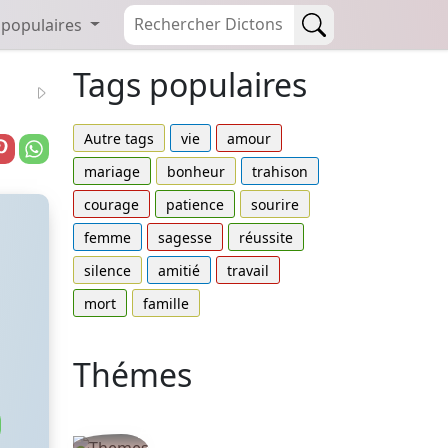
 populaires
Tags populaires
Autre tags
vie
amour
mariage
bonheur
trahison
courage
patience
sourire
femme
sagesse
réussite
silence
amitié
travail
mort
famille
Thémes
Autres