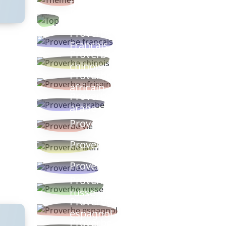
thèmes
Proverbes
populaires
Proverbe
Français
Proverbe
chinois
Proverbe
africain
Proverbe
arabe
Proverbe vie
Proverbe latin
Proverbes ete
Proverbe
russe
Proverbe
espagnol
Proverbe