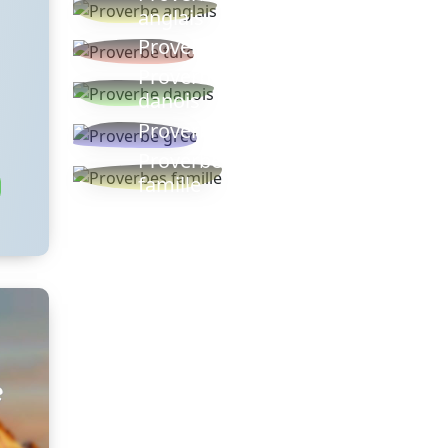
anglais
Proverbe turc
Proverbe
danois
Proverbe grec
Proverbes
famille