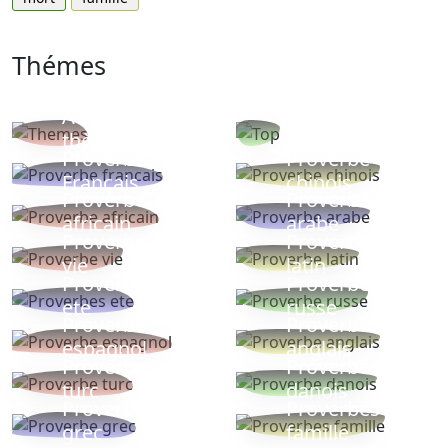
Thémes
Autres
Proverbes
thèmes
populaires
Proverbe
Proverbe
Français
chinois
Proverbe
Proverbe
africain
arabe
Proverbe
Proverbe
vie
latin
Proverbes
Proverbe
ete
russe
Proverbe
Proverbe
espagnol
anglais
Proverbe
Proverbe
turc
danois
Proverbe
Proverbes
grec
famille