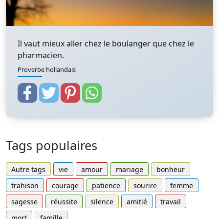
Il vaut mieux aller chez le boulanger que chez le
pharmacien.
Proverbe hollandais
Tags populaires
Autre tags
vie
amour
mariage
bonheur
trahison
courage
patience
sourire
femme
sagesse
réussite
silence
amitié
travail
mort
famille