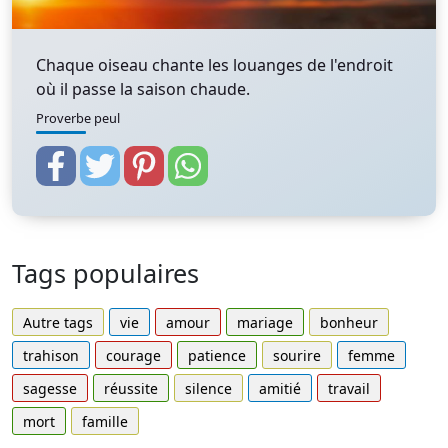
Chaque oiseau chante les louanges de l'endroit
où il passe la saison chaude.
Proverbe peul
Tags populaires
Autre tags
vie
amour
mariage
bonheur
trahison
courage
patience
sourire
femme
sagesse
réussite
silence
amitié
travail
mort
famille