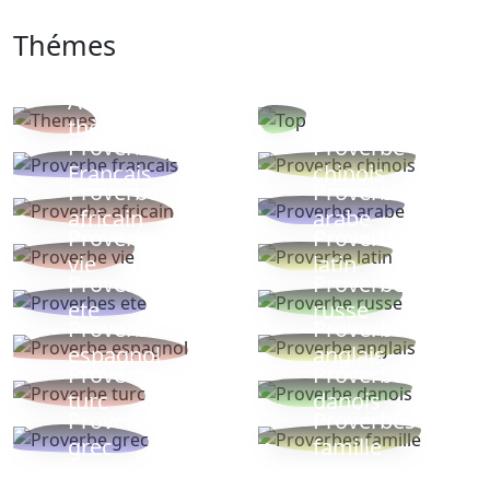
Thémes
Autres
Proverbes
thèmes
populaires
Proverbe
Proverbe
Français
chinois
Proverbe
Proverbe
africain
arabe
Proverbe
Proverbe
vie
latin
Proverbes
Proverbe
ete
russe
Proverbe
Proverbe
espagnol
anglais
Proverbe
Proverbe
turc
danois
Proverbe
Proverbes
grec
famille