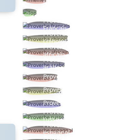
thèmes
Proverbes
populaires
Proverbe
Français
Proverbe
chinois
Proverbe
africain
Proverbe
arabe
Proverbe vie
Proverbe latin
Proverbes ete
Proverbe
russe
Proverbe
espagnol
Proverbe