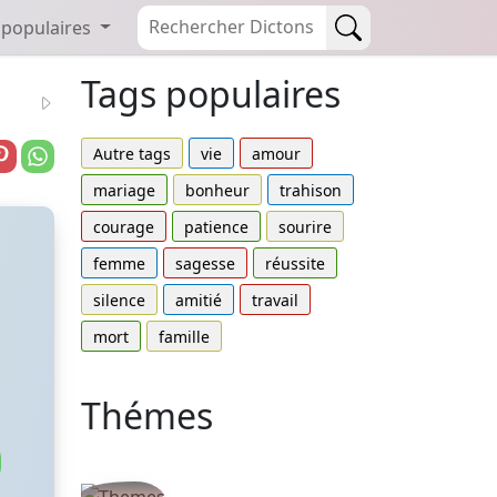
 populaires
Tags populaires
Autre tags
vie
amour
mariage
bonheur
trahison
courage
patience
sourire
femme
sagesse
réussite
silence
amitié
travail
mort
famille
Thémes
Autres