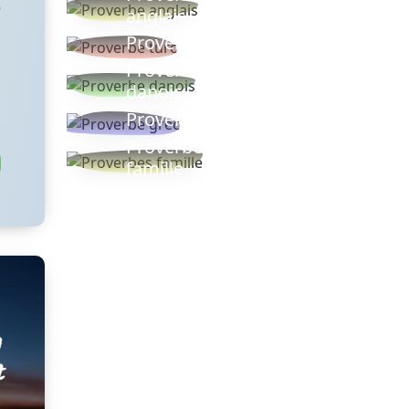
e
anglais
Proverbe turc
Proverbe
danois
Proverbe grec
Proverbes
famille