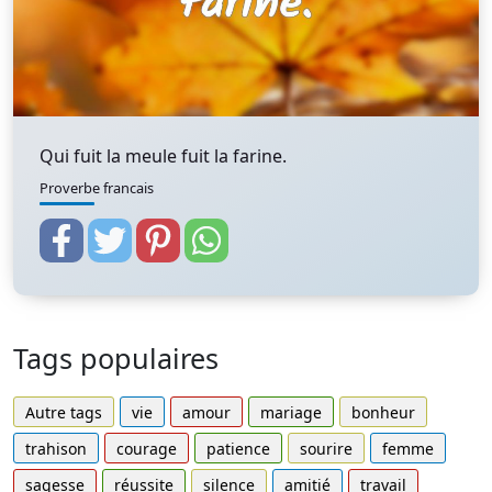
Qui fuit la meule fuit la farine.
Proverbe francais
Tags populaires
Autre tags
vie
amour
mariage
bonheur
trahison
courage
patience
sourire
femme
sagesse
réussite
silence
amitié
travail