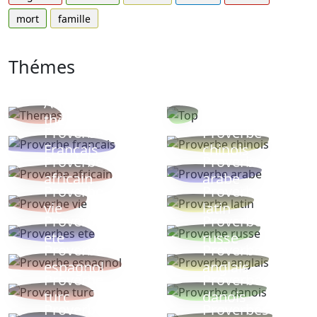
mort
famille
Thémes
Autres
Proverbes
thèmes
populaires
Proverbe
Proverbe
Français
chinois
Proverbe
Proverbe
africain
arabe
Proverbe
Proverbe
vie
latin
Proverbes
Proverbe
ete
russe
Proverbe
Proverbe
espagnol
anglais
Proverbe
Proverbe
turc
danois
Proverbe
Proverbes