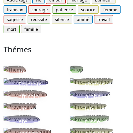
trahison
courage
patience
sourire
femme
sagesse
réussite
silence
amitié
travail
mort
famille
Thémes
Autres
Proverbes
thèmes
populaires
Proverbe
Proverbe
Français
chinois
Proverbe
Proverbe
africain
arabe
Proverbe
Proverbe
vie
latin
Proverbes
Proverbe
ete
russe
Proverbe
Proverbe