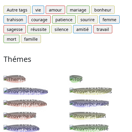
Autre tags
vie
amour
mariage
bonheur
trahison
courage
patience
sourire
femme
sagesse
réussite
silence
amitié
travail
mort
famille
Thémes
Autres
Proverbes
thèmes
populaires
Proverbe
Proverbe
Français
chinois
Proverbe
Proverbe
africain
arabe
Proverbe
Proverbe
vie
latin
Proverbes
Proverbe
ete
russe