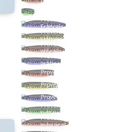
thèmes
Proverbes
populaires
Proverbe
Français
Proverbe
chinois
Proverbe
africain
Proverbe
arabe
Proverbe vie
Proverbe latin
Proverbes ete
Proverbe
russe
Proverbe
espagnol
Proverbe