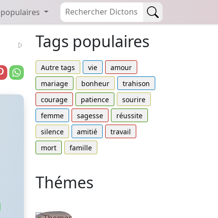
 populaires
Tags populaires
Autre tags
vie
amour
mariage
bonheur
trahison
courage
patience
sourire
femme
sagesse
réussite
silence
amitié
travail
mort
famille
Thémes
Autres