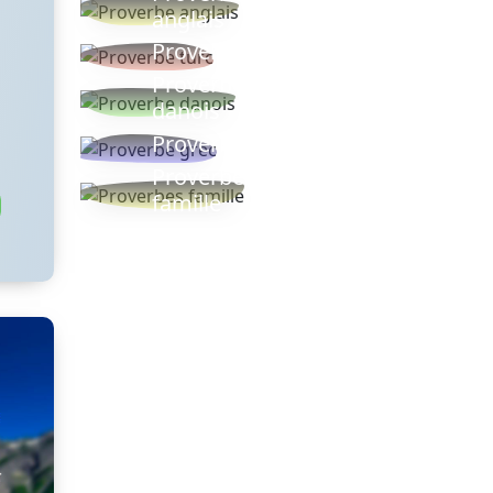
anglais
Proverbe turc
Proverbe
danois
Proverbe grec
Proverbes
famille