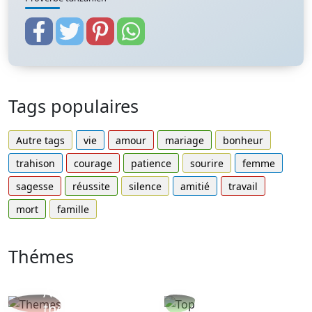
Tags populaires
Autre tags
vie
amour
mariage
bonheur
trahison
courage
patience
sourire
femme
sagesse
réussite
silence
amitié
travail
mort
famille
Thémes
Autres
Proverbes
thèmes
populaires