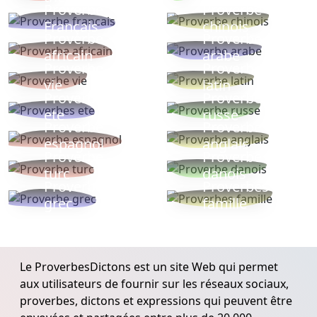
Proverbe
Proverbe
Français
chinois
Proverbe
Proverbe
africain
arabe
Proverbe
Proverbe
vie
latin
Proverbes
Proverbe
ete
russe
Proverbe
Proverbe
espagnol
anglais
Proverbe
Proverbe
turc
danois
Proverbe
Proverbes
grec
famille
Le ProverbesDictons est un site Web qui permet
aux utilisateurs de fournir sur les réseaux sociaux,
proverbes, dictons et expressions qui peuvent être