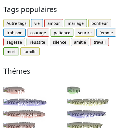
Tags populaires
Autre tags
vie
amour
mariage
bonheur
trahison
courage
patience
sourire
femme
sagesse
réussite
silence
amitié
travail
mort
famille
Thémes
Autres
Proverbes
thèmes
populaires
Proverbe
Proverbe
Français
chinois
Proverbe
Proverbe
africain
arabe
Proverbe
Proverbe