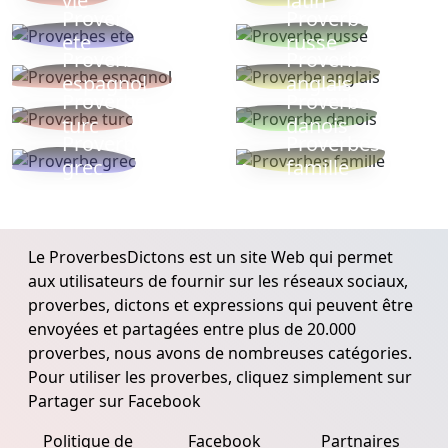
vie
latin
Proverbes
Proverbe
ete
russe
Proverbe
Proverbe
espagnol
anglais
Proverbe
Proverbe
turc
danois
Proverbe
Proverbes
grec
famille
Le ProverbesDictons est un site Web qui permet
aux utilisateurs de fournir sur les réseaux sociaux,
proverbes, dictons et expressions qui peuvent être
envoyées et partagées entre plus de 20.000
proverbes, nous avons de nombreuses catégories.
Pour utiliser les proverbes, cliquez simplement sur
Partager sur Facebook
Politique de
Facebook
Partnaires