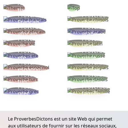
Autres
Proverbes
thèmes
populaires
Proverbe
Proverbe
Français
chinois
Proverbe
Proverbe
africain
arabe
Proverbe
Proverbe
vie
latin
Proverbes
Proverbe
ete
russe
Proverbe
Proverbe
espagnol
anglais
Proverbe
Proverbe
turc
danois
Proverbe
Proverbes
grec
famille
Le ProverbesDictons est un site Web qui permet
aux utilisateurs de fournir sur les réseaux sociaux,