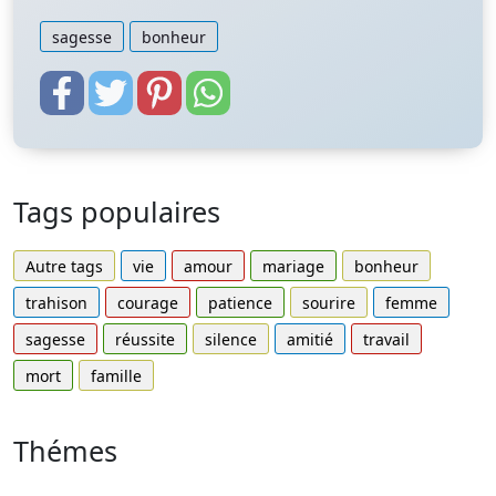
sagesse
bonheur
Tags populaires
Autre tags
vie
amour
mariage
bonheur
trahison
courage
patience
sourire
femme
sagesse
réussite
silence
amitié
travail
mort
famille
Thémes