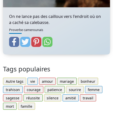
On ne lance pas des cailloux vers l'endroit où on
a caché sa calebasse.
Proverbe camerounais
Tags populaires
Autre tags
vie
amour
mariage
bonheur
trahison
courage
patience
sourire
femme
sagesse
réussite
silence
amitié
travail
mort
famille