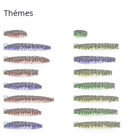
Thémes
Autres
Proverbes
thèmes
populaires
Proverbe
Proverbe
Français
chinois
Proverbe
Proverbe
africain
arabe
Proverbe
Proverbe
vie
latin
Proverbes
Proverbe
ete
russe
Proverbe
Proverbe
espagnol
anglais
Proverbe
Proverbe
turc
danois
Proverbe
Proverbes
grec
famille