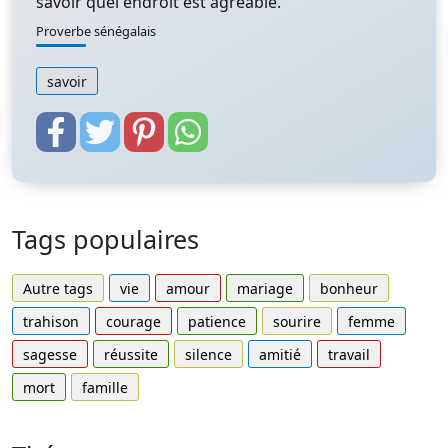
savoir quel endroit est agréable.
Proverbe sénégalais
savoir
Tags populaires
Autre tags
vie
amour
mariage
bonheur
trahison
courage
patience
sourire
femme
sagesse
réussite
silence
amitié
travail
mort
famille