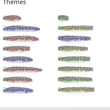
Thémes
Autres
Proverbes
thèmes
populaires
Proverbe
Proverbe
Français
chinois
Proverbe
Proverbe
africain
arabe
Proverbe
Proverbe
vie
latin
Proverbes
Proverbe
ete
russe
Proverbe
Proverbe
espagnol
anglais
Proverbe
Proverbe
turc
danois
Proverbe
Proverbes
grec
famille