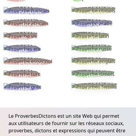
thèmes
populaires
Proverbe
Proverbe
Français
chinois
Proverbe
Proverbe
africain
arabe
Proverbe
Proverbe
vie
latin
Proverbes
Proverbe
ete
russe
Proverbe
Proverbe
espagnol
anglais
Proverbe
Proverbe
turc
danois
Proverbe
Proverbes
grec
famille
Le ProverbesDictons est un site Web qui permet
aux utilisateurs de fournir sur les réseaux sociaux,
proverbes, dictons et expressions qui peuvent être