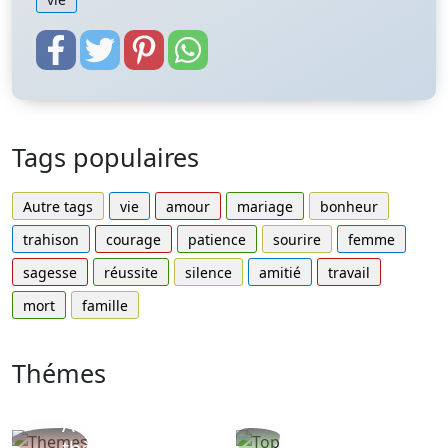
Tags populaires
Autre tags
vie
amour
mariage
bonheur
trahison
courage
patience
sourire
femme
sagesse
réussite
silence
amitié
travail
mort
famille
Thémes
Autres
Proverbes