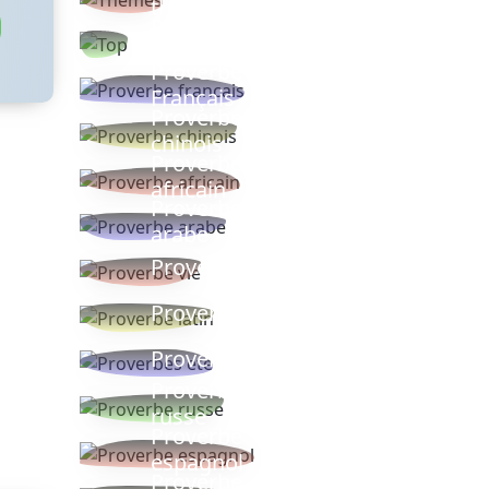
thèmes
Proverbes
populaires
Proverbe
Français
Proverbe
chinois
Proverbe
africain
Proverbe
arabe
Proverbe vie
Proverbe latin
Proverbes ete
Proverbe
russe
Proverbe
espagnol
Proverbe