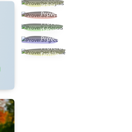
anglais
Proverbe turc
Proverbe
danois
Proverbe grec
Proverbes
famille