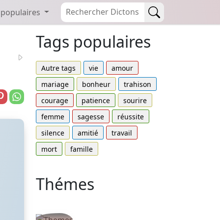
 populaires
Tags populaires
Autre tags
vie
amour
mariage
bonheur
trahison
courage
patience
sourire
femme
sagesse
réussite
silence
amitié
travail
mort
famille
Thémes
Autres