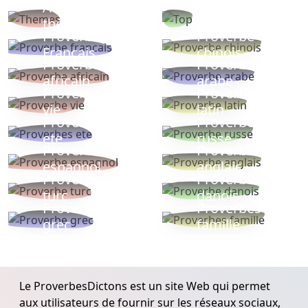
Autres
Proverbes
thèmes
populaires
Proverbe
Proverbe
Français
chinois
Proverbe
Proverbe
africain
arabe
Proverbe
Proverbe
vie
latin
Proverbes
Proverbe
ete
russe
Proverbe
Proverbe
espagnol
anglais
Proverbe
Proverbe
turc
danois
Proverbe
Proverbes
grec
famille
Le ProverbesDictons est un site Web qui permet
aux utilisateurs de fournir sur les réseaux sociaux,