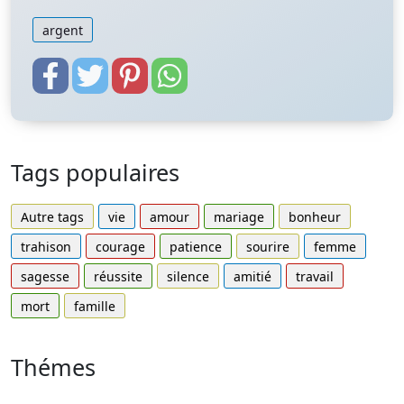
argent
Tags populaires
Autre tags
vie
amour
mariage
bonheur
trahison
courage
patience
sourire
femme
sagesse
réussite
silence
amitié
travail
mort
famille
Thémes