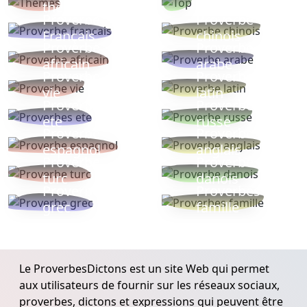
thèmes
populaires
Proverbe
Proverbe
Français
chinois
Proverbe
Proverbe
africain
arabe
Proverbe
Proverbe
vie
latin
Proverbes
Proverbe
ete
russe
Proverbe
Proverbe
espagnol
anglais
Proverbe
Proverbe
turc
danois
Proverbe
Proverbes
grec
famille
Le ProverbesDictons est un site Web qui permet
aux utilisateurs de fournir sur les réseaux sociaux,
proverbes, dictons et expressions qui peuvent être