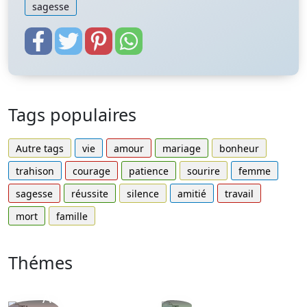
sagesse
Tags populaires
Autre tags
vie
amour
mariage
bonheur
trahison
courage
patience
sourire
femme
sagesse
réussite
silence
amitié
travail
mort
famille
Thémes
Autres
Proverbes