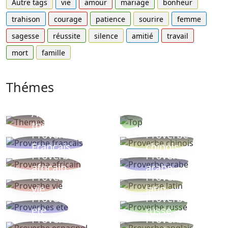
Autre tags
vie
amour
mariage
bonheur
trahison
courage
patience
sourire
femme
sagesse
réussite
silence
amitié
travail
mort
famille
Thémes
Autres
Proverbes
thèmes
populaires
Proverbe
Proverbe
Français
chinois
Proverbe
Proverbe
africain
arabe
Proverbe
Proverbe
vie
latin
Proverbes
Proverbe
ete
russe
Proverbe
Proverbe