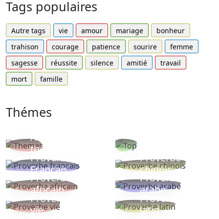
Tags populaires
Autre tags
vie
amour
mariage
bonheur
trahison
courage
patience
sourire
femme
sagesse
réussite
silence
amitié
travail
mort
famille
Thémes
Autres
Proverbes
thèmes
populaires
Proverbe
Proverbe
Français
chinois
Proverbe
Proverbe
africain
arabe
Proverbe
Proverbe
vie
latin
Proverbes
Proverbe