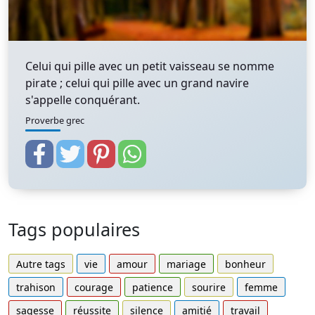
Celui qui pille avec un petit vaisseau se nomme
pirate ; celui qui pille avec un grand navire
s'appelle conquérant.
Proverbe grec
Tags populaires
Autre tags
vie
amour
mariage
bonheur
trahison
courage
patience
sourire
femme
sagesse
réussite
silence
amitié
travail