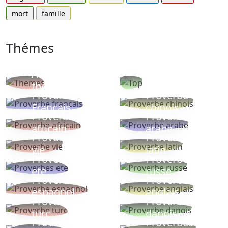
mort
famille
Thémes
Autres
Proverbes
thèmes
populaires
Proverbe
Proverbe
Français
chinois
Proverbe
Proverbe
africain
arabe
Proverbe
Proverbe
vie
latin
Proverbes
Proverbe
ete
russe
Proverbe
Proverbe
espagnol
anglais
Proverbe
Proverbe
turc
danois
Proverbe
Proverbes