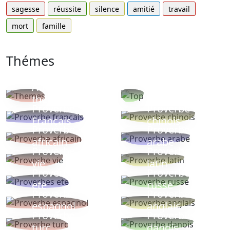
sagesse
réussite
silence
amitié
travail
mort
famille
Thémes
Autres
Proverbes
thèmes
populaires
Proverbe
Proverbe
Français
chinois
Proverbe
Proverbe
africain
arabe
Proverbe
Proverbe
vie
latin
Proverbes
Proverbe
ete
russe
Proverbe
Proverbe
espagnol
anglais
Proverbe
Proverbe
turc
danois