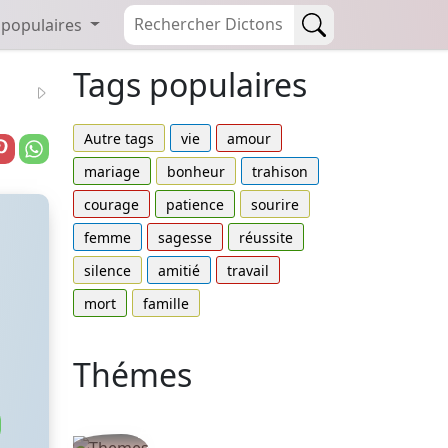
 populaires
Tags populaires
Autre tags
vie
amour
mariage
bonheur
trahison
courage
patience
sourire
femme
sagesse
réussite
silence
amitié
travail
mort
famille
Thémes
Autres