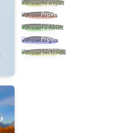
anglais
Proverbe turc
Proverbe
danois
Proverbe grec
Proverbes
famille