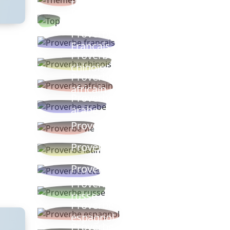
thèmes
Proverbes
populaires
Proverbe
Français
Proverbe
chinois
Proverbe
africain
Proverbe
arabe
Proverbe vie
Proverbe latin
Proverbes ete
Proverbe
russe
Proverbe
espagnol
Proverbe