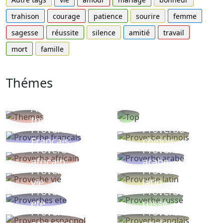
trahison
courage
patience
sourire
femme
sagesse
réussite
silence
amitié
travail
mort
famille
Thémes
Autres
Proverbes
thèmes
populaires
Proverbe
Proverbe
Français
chinois
Proverbe
Proverbe
africain
arabe
Proverbe
Proverbe
vie
latin
Proverbes
Proverbe
ete
russe
Proverbe
Proverbe