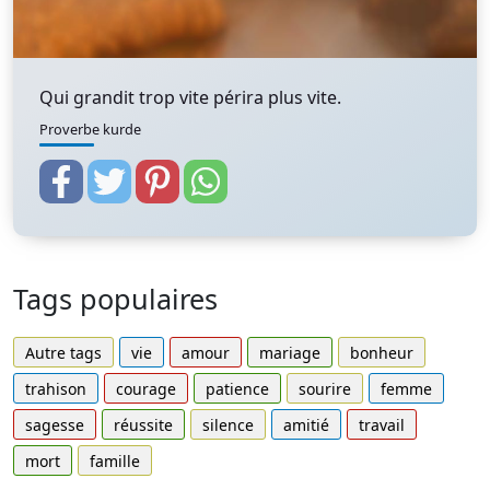
Qui grandit trop vite périra plus vite.
Proverbe kurde
Tags populaires
Autre tags
vie
amour
mariage
bonheur
trahison
courage
patience
sourire
femme
sagesse
réussite
silence
amitié
travail
mort
famille