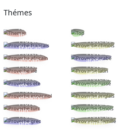
Thémes
Autres
Proverbes
thèmes
populaires
Proverbe
Proverbe
Français
chinois
Proverbe
Proverbe
africain
arabe
Proverbe
Proverbe
vie
latin
Proverbes
Proverbe
ete
russe
Proverbe
Proverbe
espagnol
anglais
Proverbe
Proverbe
turc
danois
Proverbe
Proverbes
grec
famille