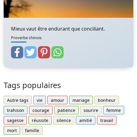
Mieux vaut être endurant que conciliant.
Proverbe chinois
Tags populaires
Autre tags
vie
amour
mariage
bonheur
trahison
courage
patience
sourire
femme
sagesse
réussite
silence
amitié
travail
mort
famille