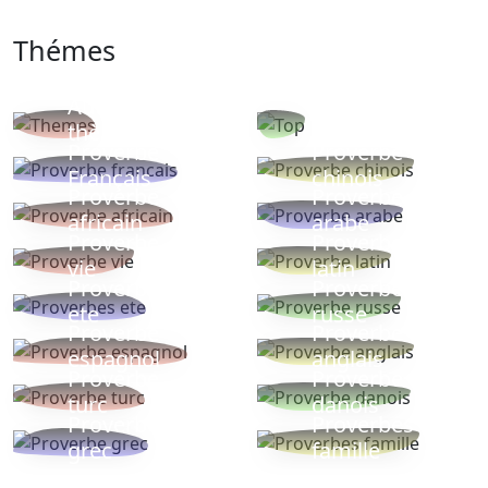
Thémes
Autres
Proverbes
thèmes
populaires
Proverbe
Proverbe
Français
chinois
Proverbe
Proverbe
africain
arabe
Proverbe
Proverbe
vie
latin
Proverbes
Proverbe
ete
russe
Proverbe
Proverbe
espagnol
anglais
Proverbe
Proverbe
turc
danois
Proverbe
Proverbes
grec
famille