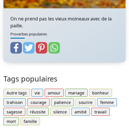
On ne prend pas les vieux moineaux avec de la
paille.
Proverbes populaires
Tags populaires
Autre tags
vie
amour
mariage
bonheur
trahison
courage
patience
sourire
femme
sagesse
réussite
silence
amitié
travail
mort
famille