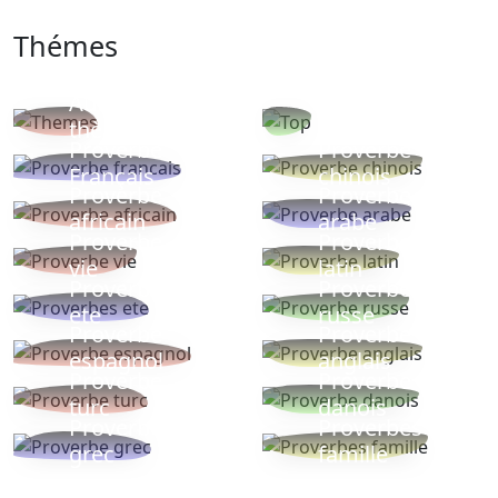
Thémes
Autres
Proverbes
thèmes
populaires
Proverbe
Proverbe
Français
chinois
Proverbe
Proverbe
africain
arabe
Proverbe
Proverbe
vie
latin
Proverbes
Proverbe
ete
russe
Proverbe
Proverbe
espagnol
anglais
Proverbe
Proverbe
turc
danois
Proverbe
Proverbes
grec
famille