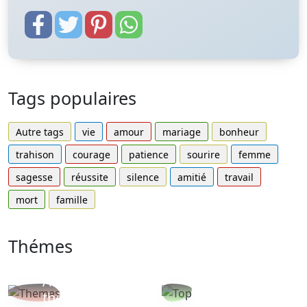
Tags populaires
Autre tags
vie
amour
mariage
bonheur
trahison
courage
patience
sourire
femme
sagesse
réussite
silence
amitié
travail
mort
famille
Thémes
Autres
Proverbes
thèmes
populaires