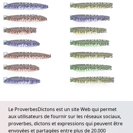
Proverbe
Proverbe
Français
chinois
Proverbe
Proverbe
africain
arabe
Proverbe
Proverbe
vie
latin
Proverbes
Proverbe
ete
russe
Proverbe
Proverbe
espagnol
anglais
Proverbe
Proverbe
turc
danois
Proverbe
Proverbes
grec
famille
Le ProverbesDictons est un site Web qui permet
aux utilisateurs de fournir sur les réseaux sociaux,
proverbes, dictons et expressions qui peuvent être
envoyées et partagées entre plus de 20.000