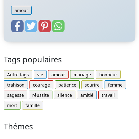
amour
Tags populaires
Autre tags
vie
amour
mariage
bonheur
trahison
courage
patience
sourire
femme
sagesse
réussite
silence
amitié
travail
mort
famille
Thémes