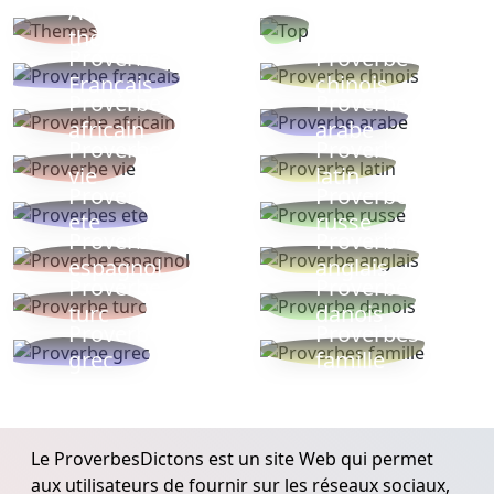
Autres
Proverbes
thèmes
populaires
Proverbe
Proverbe
Français
chinois
Proverbe
Proverbe
africain
arabe
Proverbe
Proverbe
vie
latin
Proverbes
Proverbe
ete
russe
Proverbe
Proverbe
espagnol
anglais
Proverbe
Proverbe
turc
danois
Proverbe
Proverbes
grec
famille
Le ProverbesDictons est un site Web qui permet
aux utilisateurs de fournir sur les réseaux sociaux,