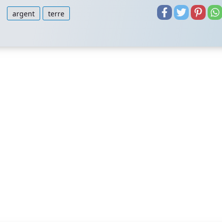
argent
terre