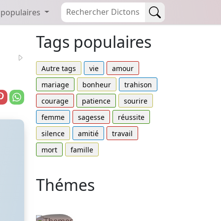
 populaires
Tags populaires
Autre tags
vie
amour
mariage
bonheur
trahison
courage
patience
sourire
femme
sagesse
réussite
silence
amitié
travail
mort
famille
Thémes
Autres