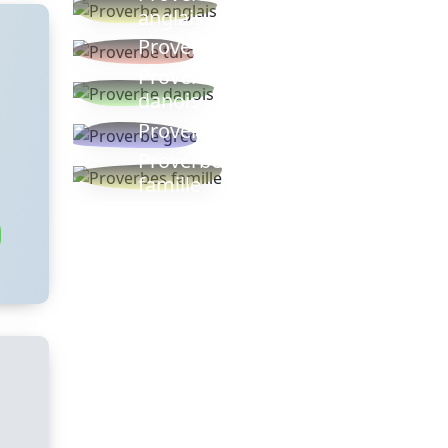
anglais
Proverbe turc
Proverbe
danois
Proverbe grec
Proverbes
famille