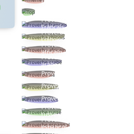
thèmes
Proverbes
populaires
Proverbe
Français
Proverbe
chinois
Proverbe
africain
Proverbe
arabe
Proverbe vie
Proverbe latin
Proverbes ete
Proverbe
russe
Proverbe
espagnol
Proverbe