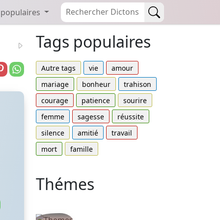
 populaires
Tags populaires
Autre tags
vie
amour
mariage
bonheur
trahison
courage
patience
sourire
femme
sagesse
réussite
silence
amitié
travail
mort
famille
Thémes
Autres