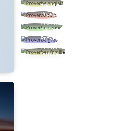
anglais
Proverbe turc
Proverbe
danois
Proverbe grec
Proverbes
famille