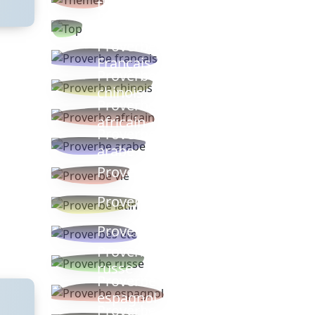
thèmes
Proverbes
populaires
Proverbe
Français
Proverbe
chinois
Proverbe
africain
Proverbe
arabe
Proverbe vie
Proverbe latin
Proverbes ete
Proverbe
russe
Proverbe
espagnol
Proverbe