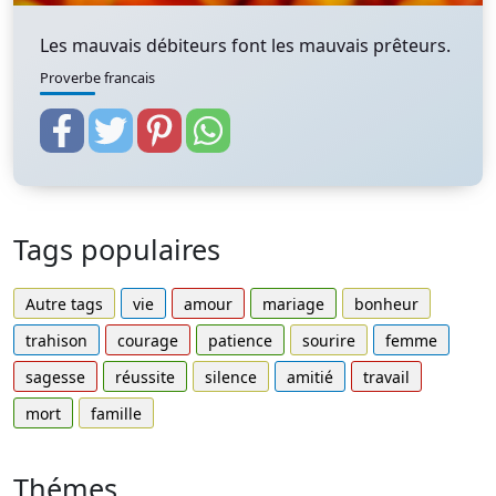
Les mauvais débiteurs font les mauvais prêteurs.
Proverbe francais
Tags populaires
Autre tags
vie
amour
mariage
bonheur
trahison
courage
patience
sourire
femme
sagesse
réussite
silence
amitié
travail
mort
famille
Thémes