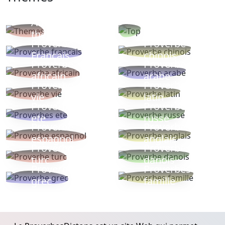
Autres
Proverbes
thèmes
populaires
Proverbe
Proverbe
Français
chinois
Proverbe
Proverbe
africain
arabe
Proverbe
Proverbe
vie
latin
Proverbes
Proverbe
ete
russe
Proverbe
Proverbe
espagnol
anglais
Proverbe
Proverbe
turc
danois
Proverbe
Proverbes
grec
famille