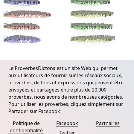
ete
russe
Proverbe
Proverbe
espagnol
anglais
Proverbe
Proverbe
turc
danois
Proverbe
Proverbes
grec
famille
Le ProverbesDictons est un site Web qui permet
aux utilisateurs de fournir sur les réseaux sociaux,
proverbes, dictons et expressions qui peuvent être
envoyées et partagées entre plus de 20.000
proverbes, nous avons de nombreuses catégories.
Pour utiliser les proverbes, cliquez simplement sur
Partager sur Facebook
Politique de
Facebook
Partnaires
confidentialité
Twitter