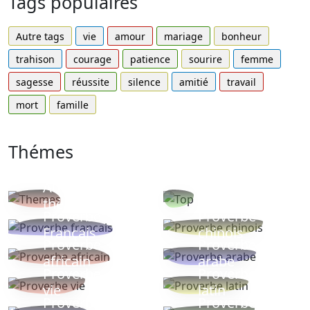
Tags populaires
Autre tags
vie
amour
mariage
bonheur
trahison
courage
patience
sourire
femme
sagesse
réussite
silence
amitié
travail
mort
famille
Thémes
Autres
Proverbes
thèmes
populaires
Proverbe
Proverbe
Français
chinois
Proverbe
Proverbe
africain
arabe
Proverbe
Proverbe
vie
latin
Proverbes
Proverbe