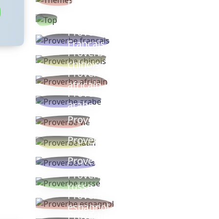
thèmes
Proverbes
populaires
Proverbe
Français
Proverbe
chinois
Proverbe
africain
Proverbe
arabe
Proverbe vie
Proverbe latin
Proverbes ete
Proverbe
russe
Proverbe
espagnol
Proverbe