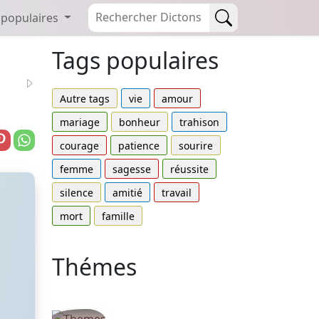
 populaires
Tags populaires
Autre tags
vie
amour
mariage
bonheur
trahison
courage
patience
sourire
femme
sagesse
réussite
silence
amitié
travail
mort
famille
Thémes
Autres