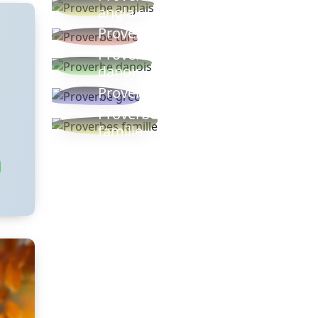
anglais
Proverbe turc
Proverbe
danois
Proverbe grec
Proverbes
famille