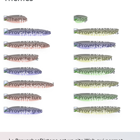
Autres
Proverbes
thèmes
populaires
Proverbe
Proverbe
Français
chinois
Proverbe
Proverbe
africain
arabe
Proverbe
Proverbe
vie
latin
Proverbes
Proverbe
ete
russe
Proverbe
Proverbe
espagnol
anglais
Proverbe
Proverbe
turc
danois
Proverbe
Proverbes
grec
famille