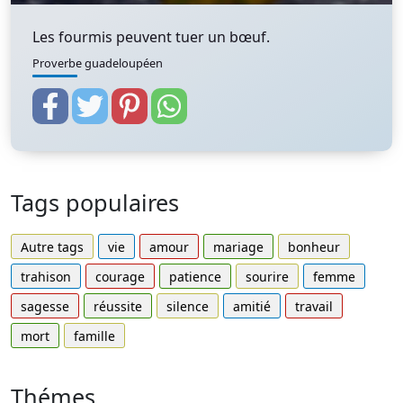
Les fourmis peuvent tuer un bœuf.
Proverbe guadeloupéen
Tags populaires
Autre tags
vie
amour
mariage
bonheur
trahison
courage
patience
sourire
femme
sagesse
réussite
silence
amitié
travail
mort
famille
Thémes