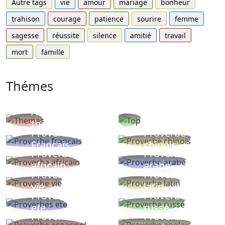
Autre tags
vie
amour
mariage
bonheur
trahison
courage
patience
sourire
femme
sagesse
réussite
silence
amitié
travail
mort
famille
Thémes
Autres
Proverbes
thèmes
populaires
Proverbe
Proverbe
Français
chinois
Proverbe
Proverbe
africain
arabe
Proverbe
Proverbe
vie
latin
Proverbes
Proverbe
ete
russe
Proverbe
Proverbe