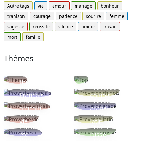
Autre tags
vie
amour
mariage
bonheur
trahison
courage
patience
sourire
femme
sagesse
réussite
silence
amitié
travail
mort
famille
Thémes
Autres
Proverbes
thèmes
populaires
Proverbe
Proverbe
Français
chinois
Proverbe
Proverbe
africain
arabe
Proverbe
Proverbe
vie
latin
Proverbes
Proverbe
ete
russe
Proverbe
Proverbe