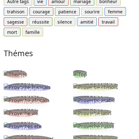
Autre tags
vie
amour
mariage
bonheur
trahison
courage
patience
sourire
femme
sagesse
réussite
silence
amitié
travail
mort
famille
Thémes
Autres
Proverbes
thèmes
populaires
Proverbe
Proverbe
Français
chinois
Proverbe
Proverbe
africain
arabe
Proverbe
Proverbe
vie
latin
Proverbes
Proverbe
ete
russe
Proverbe
Proverbe