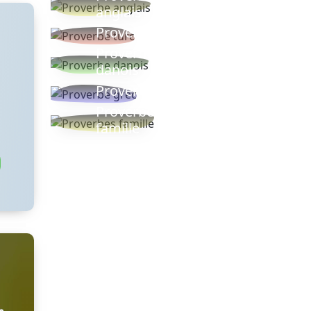
anglais
Proverbe turc
Proverbe
danois
Proverbe grec
Proverbes
famille