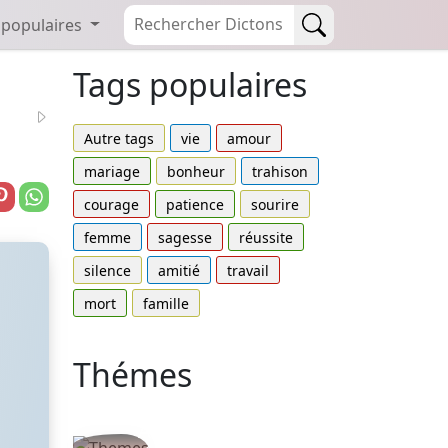
 populaires
Tags populaires
Autre tags
vie
amour
mariage
bonheur
trahison
courage
patience
sourire
femme
sagesse
réussite
silence
amitié
travail
mort
famille
Thémes
Autres