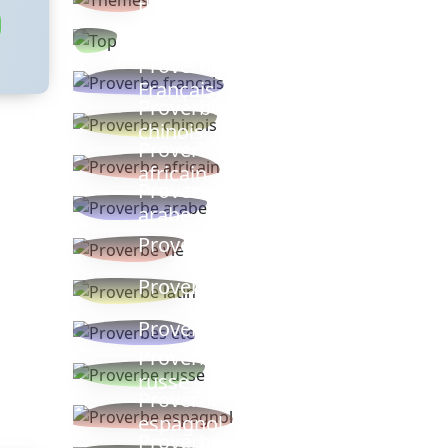
thèmes
Proverbes
populaires
Proverbe
Français
Proverbe
chinois
Proverbe
africain
Proverbe
arabe
Proverbe vie
Proverbe latin
Proverbes ete
Proverbe
russe
Proverbe
espagnol
Proverbe