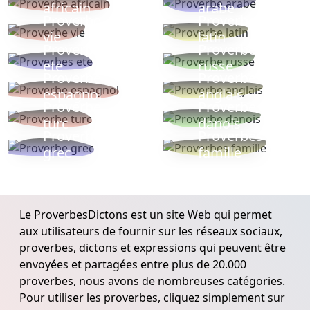
africain
arabe
Proverbe
Proverbe
vie
latin
Proverbes
Proverbe
ete
russe
Proverbe
Proverbe
espagnol
anglais
Proverbe
Proverbe
turc
danois
Proverbe
Proverbes
grec
famille
Le ProverbesDictons est un site Web qui permet
aux utilisateurs de fournir sur les réseaux sociaux,
proverbes, dictons et expressions qui peuvent être
envoyées et partagées entre plus de 20.000
proverbes, nous avons de nombreuses catégories.
Pour utiliser les proverbes, cliquez simplement sur