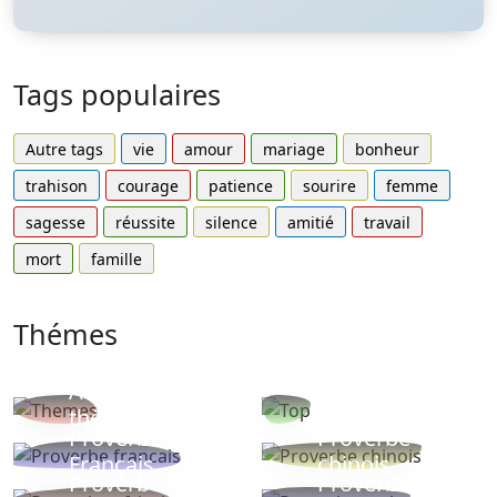
Tags populaires
Autre tags
vie
amour
mariage
bonheur
trahison
courage
patience
sourire
femme
sagesse
réussite
silence
amitié
travail
mort
famille
Thémes
Autres
Proverbes
thèmes
populaires
Proverbe
Proverbe
Français
chinois
Proverbe
Proverbe