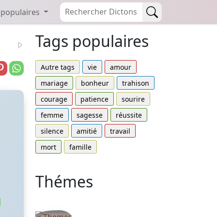
 populaires
Tags populaires
Autre tags
vie
amour
mariage
bonheur
trahison
courage
patience
sourire
femme
sagesse
réussite
silence
amitié
travail
mort
famille
Thémes
Autres