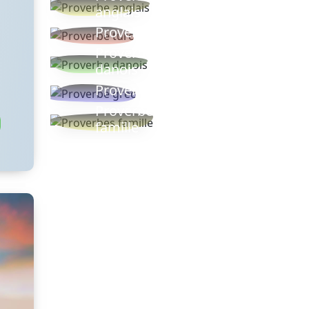
anglais
Proverbe turc
Proverbe
danois
Proverbe grec
Proverbes
famille