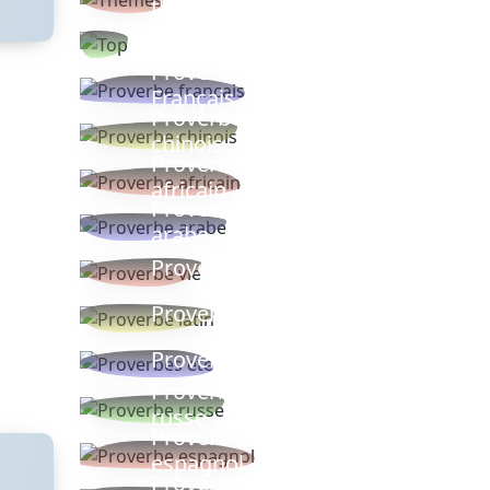
thèmes
Proverbes
populaires
Proverbe
Français
Proverbe
chinois
Proverbe
africain
Proverbe
arabe
Proverbe vie
Proverbe latin
Proverbes ete
Proverbe
russe
Proverbe
espagnol
Proverbe