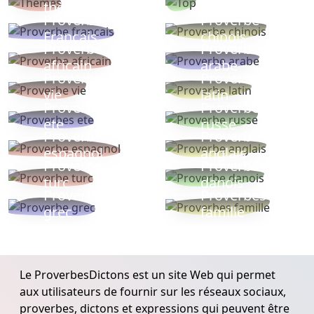
thèmes
populaires
Proverbe
Proverbe
Français
chinois
Proverbe
Proverbe
africain
arabe
Proverbe
Proverbe
vie
latin
Proverbes
Proverbe
ete
russe
Proverbe
Proverbe
espagnol
anglais
Proverbe
Proverbe
turc
danois
Proverbe
Proverbes
grec
famille
Le ProverbesDictons est un site Web qui permet
aux utilisateurs de fournir sur les réseaux sociaux,
proverbes, dictons et expressions qui peuvent être