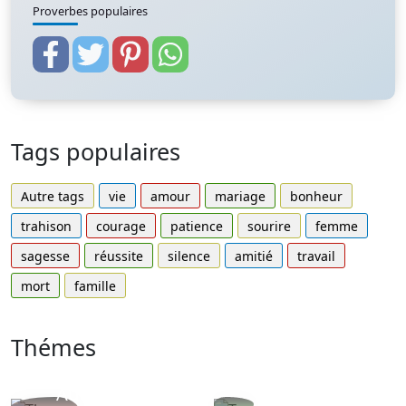
Proverbes populaires
Tags populaires
Autre tags
vie
amour
mariage
bonheur
trahison
courage
patience
sourire
femme
sagesse
réussite
silence
amitié
travail
mort
famille
Thémes
Autres
Proverbes