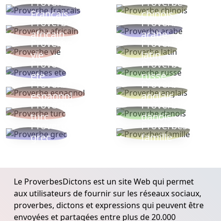
Proverbe
Proverbe
Français
chinois
Proverbe
Proverbe
africain
arabe
Proverbe
Proverbe
vie
latin
Proverbes
Proverbe
ete
russe
Proverbe
Proverbe
espagnol
anglais
Proverbe
Proverbe
turc
danois
Proverbe
Proverbes
grec
famille
Le ProverbesDictons est un site Web qui permet
aux utilisateurs de fournir sur les réseaux sociaux,
proverbes, dictons et expressions qui peuvent être
envoyées et partagées entre plus de 20.000