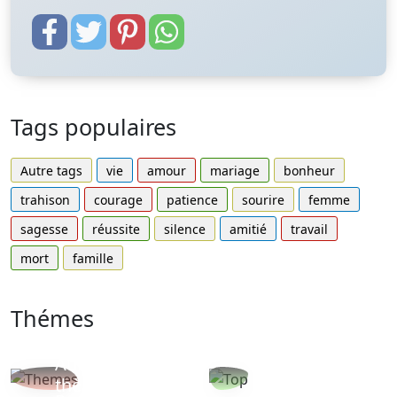
Tags populaires
Autre tags
vie
amour
mariage
bonheur
trahison
courage
patience
sourire
femme
sagesse
réussite
silence
amitié
travail
mort
famille
Thémes
Autres
Proverbes
thèmes
populaires