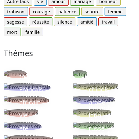
Autre tags
vie
amour
mariage
bonheur
trahison
courage
patience
sourire
femme
sagesse
réussite
silence
amitié
travail
mort
famille
Thémes
Autres
Proverbes
thèmes
populaires
Proverbe
Proverbe
Français
chinois
Proverbe
Proverbe
africain
arabe
Proverbe
Proverbe
vie
latin
Proverbes
Proverbe
ete
russe
Proverbe
Proverbe