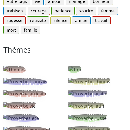
Autre tags
vie
amour
mariage
bonheur
trahison
courage
patience
sourire
femme
sagesse
réussite
silence
amitié
travail
mort
famille
Thémes
Autres
Proverbes
thèmes
populaires
Proverbe
Proverbe
Français
chinois
Proverbe
Proverbe
africain
arabe
Proverbe
Proverbe
vie
latin
Proverbes
Proverbe
ete
russe
Proverbe
Proverbe