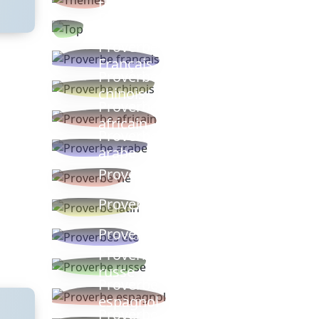
thèmes
Proverbes
populaires
Proverbe
Français
Proverbe
chinois
Proverbe
africain
Proverbe
arabe
Proverbe vie
Proverbe latin
Proverbes ete
Proverbe
russe
Proverbe
espagnol
Proverbe