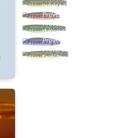
anglais
Proverbe turc
Proverbe
danois
Proverbe grec
Proverbes
famille