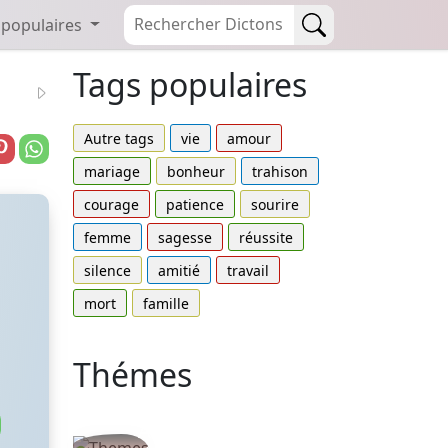
 populaires
Tags populaires
Autre tags
vie
amour
mariage
bonheur
trahison
courage
patience
sourire
femme
sagesse
réussite
silence
amitié
travail
mort
famille
Thémes
Autres