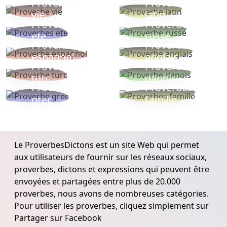
Proverbe
Proverbe
vie
latin
Proverbes
Proverbe
ete
russe
Proverbe
Proverbe
espagnol
anglais
Proverbe
Proverbe
turc
danois
Proverbe
Proverbes
grec
famille
Le ProverbesDictons est un site Web qui permet
aux utilisateurs de fournir sur les réseaux sociaux,
proverbes, dictons et expressions qui peuvent être
envoyées et partagées entre plus de 20.000
proverbes, nous avons de nombreuses catégories.
Pour utiliser les proverbes, cliquez simplement sur
Partager sur Facebook