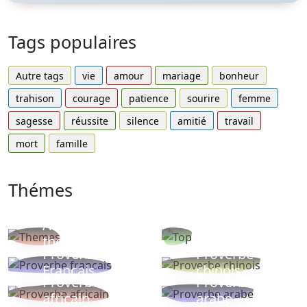
Tags populaires
Autre tags
vie
amour
mariage
bonheur
trahison
courage
patience
sourire
femme
sagesse
réussite
silence
amitié
travail
mort
famille
Thémes
Autres
Proverbes
thèmes
populaires
Proverbe
Proverbe
Français
chinois
Proverbe
Proverbe
africain
arabe