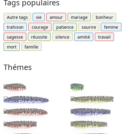
Tags populaires
Autre tags
vie
amour
mariage
bonheur
trahison
courage
patience
sourire
femme
sagesse
réussite
silence
amitié
travail
mort
famille
Thémes
Autres
Proverbes
thèmes
populaires
Proverbe
Proverbe
Français
chinois
Proverbe
Proverbe
africain
arabe
Proverbe
Proverbe
vie
latin
Proverbes
Proverbe