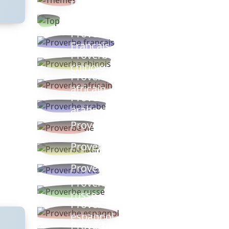
thèmes
Proverbes
populaires
Proverbe
Français
Proverbe
chinois
Proverbe
africain
Proverbe
arabe
Proverbe vie
Proverbe latin
Proverbes ete
Proverbe
russe
Proverbe
espagnol
Proverbe