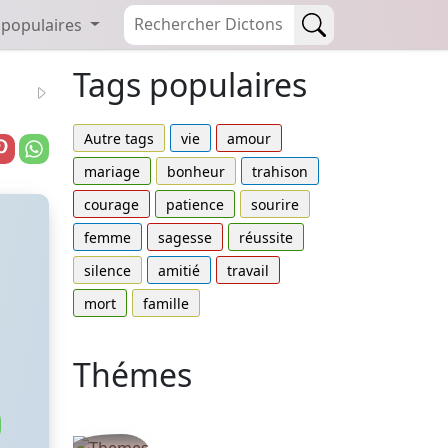
 populaires
Tags populaires
Autre tags
vie
amour
mariage
bonheur
trahison
courage
patience
sourire
femme
sagesse
réussite
silence
amitié
travail
mort
famille
Thémes
Autres