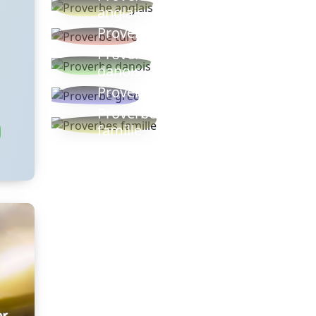
anglais
Proverbe turc
s
Proverbe
danois
Proverbe grec
Proverbes
famille