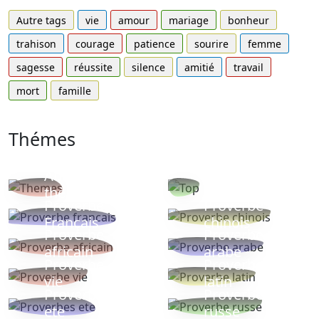
Autre tags
vie
amour
mariage
bonheur
trahison
courage
patience
sourire
femme
sagesse
réussite
silence
amitié
travail
mort
famille
Thémes
Autres
Proverbes
thèmes
populaires
Proverbe
Proverbe
Français
chinois
Proverbe
Proverbe
africain
arabe
Proverbe
Proverbe
vie
latin
Proverbes
Proverbe
ete
russe